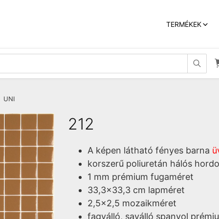
TERMÉKEK


»
UNI
212
A képen látható fényes barna
ü
korszerű poliuretán hálós hord
1 mm prémium fugaméret
33,3x33,3 cm lapméret
2,5x2,5 mozaikméret
fagyálló, saválló spanyol prém