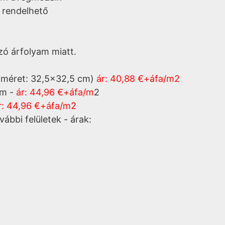
 rendelhető
ó árfolyam miatt.
pméret: 32,5x32,5 cm)
ár:
40,88 €+áfa/m2
cm -
ár:
44,96 €+áfa/m
2
r:
44,96 €+áfa/m2
ábbi felületek - árak: