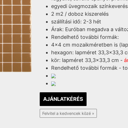
egyedi üvegmozaik színkeverés
2 m2 / doboz kiszerelés
szállítási idő: 2-3 hét
Árak: Euróban megadva a változ
Rendelhető további formák:
4x4 cm mozaikméretben is (la
hexagon: lapméret 33,3x33,3 
kör: lapméret 33,3x33,3 cm -
á
Rendelhető további formák - tov
AJÁNLATKÉRÉS
Felvitel a kedvencek közé »