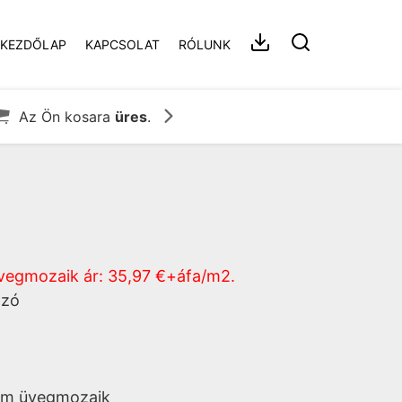
KEZDŐLAP
KAPCSOLAT
RÓLUNK


Az Ön kosara
üres
.
vegmozaik ár: 35,97 €+áfa/m2.
ozó
ium üvegmozaik