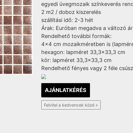
egyedi üvegmozaik színkeverés ren
2 m2 / doboz kiszerelés
szállítási idő: 2-3 hét
Árak: Euróban megadva a változó ár
Rendelhető további formák:
4x4 cm mozaikméretben is (lapmére
hexagon: lapméret 33,3x33,3 cm
kör: lapméret 33,3x33,3 cm
Rendelhető fényes vagy 2 féle csúsz
AJÁNLATKÉRÉS
Felvitel a kedvencek közé »