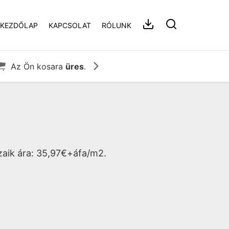
KEZDŐLAP
KAPCSOLAT
RÓLUNK


Az Ön kosara
üres
.
aik ára: 35,97€+áfa/m2.