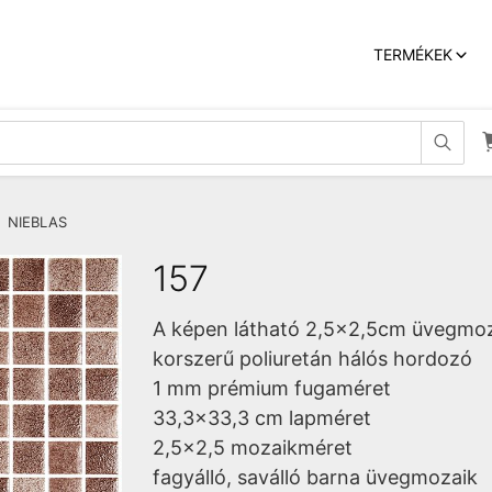
TERMÉKEK


»
NIEBLAS
157
A képen látható 2,5x2,5cm üvegmoz
korszerű poliuretán hálós hordozó
1 mm prémium fugaméret
33,3x33,3 cm lapméret
2,5x2,5 mozaikméret
fagyálló, saválló barna üvegmozaik