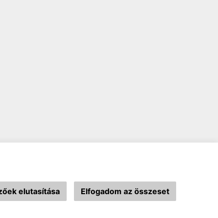
őek elutasítása
Elfogadom az összeset