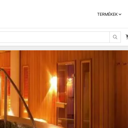
TERMÉKEK

